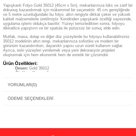
Yapışkanlı Folyo Gold 35012 (45cm x 5m), mekanlarınıza lüks ve zarif bir
dokunuş kazandırmak için mükemmel bir seçenektir. 45 cm genişliğinde
ve 5 metre uzunluğundaki bu folyo, altın rengiyle dikkat çeker ve yüksek
kaliteli malzemelerle üretilmiştir. Kendinden yapışkanlı özelliği sayesinde,
uygulama işlemi oldukça basittir. Yüzeyi temizledikten sonra, folyoyu
dikkatlice yapıştırın ve bir spatula ile pürüzsüz bir sonuç elde edin.
Mutfak, masa, dolap ve diğer düz yüzeylerde bu folyoyu kullanabilirsiniz.
35012 modelinin altın rengi, mekanlarınıza sofistike ve modern bir
görünüm kazandırırken, dayanıklı yapısı uzun süreli kullanım sağlar.
Ayrıca, eski yüzeyleri yenilemek veya yeni dekorasyon projeleri
oluşturmak için hem ekonomik hem de estetik bir çözümdür.
Ürün Özellikleri:
Desen:
Gold 35012
Ölçüler:
45 cm x 5 metre
Kolay Uygulama:
Kendinden yapışkanlı özelliği ile pratik ve hızlı
kullanım
YORUMLAR
(0)
Çok Yönlü Kullanım:
Mutfak, ağaç yüzeyler, metal, fayans,
mermer, granit, plastik, cam, beyaz eşya, kapı, pencere, duvar,
parke, araba parçaları gibi çeşitli yüzeylerde kullanılabilir.
ÖDEME SEÇENEKLERI
Dayanıklılık:
Kaliteli malzemelerle uzun süre dayanıklıdır
Yapışkanlı Folyo Gold 35012, dekorasyon projelerinizde modern ve zarif
bir dokunuş sağlar. Altın rengi, mekanlarınıza lüks ve sofistike bir
görünüm kazandırırken, uygulanması kolay yapısı sayesinde kullanıcı
dostudur.
Uygulama İpuçları:
Yüzeyi Temizleyin:
Yüzeyi temizleyip kurutun, ardından folyoyu