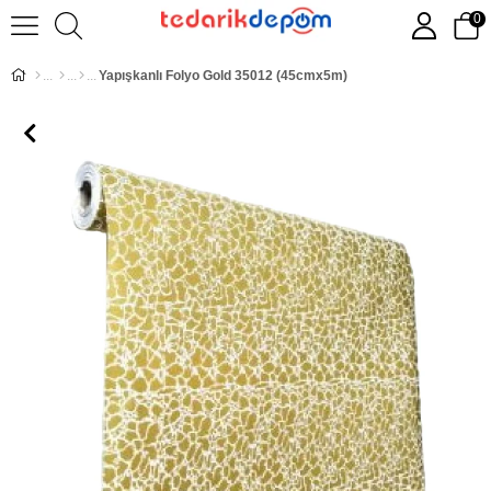
0
Yapışkanlı Folyo Gold 35012 (45cmx5m)