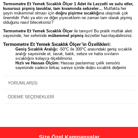
Termometre Et Yemek Sıcaklık Ölçer 1 Adet ile Lezzetli ve sulu etler,
kusursuz pişmiş tavuklar, tam kıvamında sebzeler…
Mutfakta her
şeyin mükemmel olması için
doğru pişirme sıcaklığı
na ulaşmak çok
önemlidir. Peki ya etin ve diğer yiyeceklerin ne zaman tam olarak pişmiş
olduğunu nasıl bileceksiniz?
Termometre Et Yemek Sıcaklık Ölçer
ile tanışın! Bu pratik mutfak aleti
sayesinde, her seferinde
mükemmel pişmiş
lezzetler hazırlayabilirsiniz.
Termometre Et Yemek Sıcaklık Ölçer’in Özellikleri:
Geniş Sıcaklık Aralığı:
-50°C ile 300°C arasındaki geniş sıcaklık
aralığı sayesinde et, tavuk, balık, sebze ve hatta sıvıların
sıcaklığını kolayca ölçebilirsiniz.
Hızlı ve Hassas Ölçüm:
Hassas paslanmaz çelik sensörü
sayesinde sadece birkaç saniye içinde doğru sıcaklık değerini
verir.
Kolay Kullanım:
Dijital göstergesi veya kullanımı kolay tasarımı
ile pratik bir kullanım sunar.
YORUMLAR
(0)
Çok Yönlülük:
Farklı pişirme yöntemleri için kullanılabilir. Fırında,
tavada, ızgarada veya barbeküde pişirme işlemlerini güvenle
kontrol edebilirsiniz.
ÖDEME SEÇENEKLERI
Güvenli ve Hijyenik:
Paslanmaz çelik gövdesi ve ucu sayesinde
hijyenik bir kullanım sağlar.
Kompakt Tasarım:
Mutfakta yer kaplamadan kolayca
saklayabilirsiniz.
Santigrad ve Fahrenight olarak ölçme imkanı
Kullanılmadığı durumlarda otomatik kapanma
Sensör hata gösterimi
Önceki ölçüm hafızası
Size Özel Kampanyalar
Hassasiyet 0,1°C