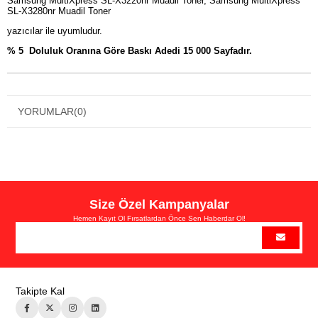
Samsung MultiXpress SL-X3220nr Muadil Toner, Samsung MultiXpress
SL-X3280nr Muadil Toner
yazıcılar ile uyumludur.
% 5 Doluluk Oranına Göre Baskı Adedi 15 000 Sayfadır.
YORUMLAR
(0)
Size Özel Kampanyalar
Hemen Kayıt Ol Fırsatlardan Önce Sen Haberdar Ol!
Takipte Kal