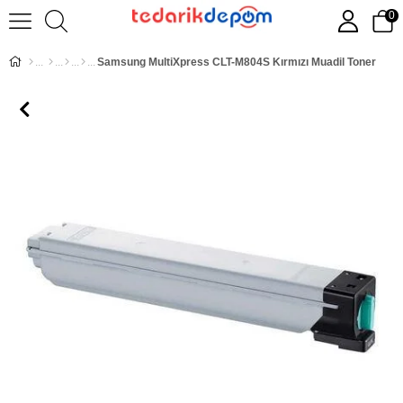
0
Samsung MultiXpress CLT-M804S Kırmızı Muadil Toner