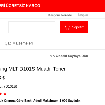
ZERİ ÜCRETSİZ KARGO
Kargom Nerede
İletişim
Sepetim
Çatı Malzemeleri
< < Önceki Sayfaya Dön
ng MLT-D101S Muadil Toner
8 ₺
u
(D101S)
uk Oranına Göre Baskı Adedi Maksimum 1 000 Sayfadır.