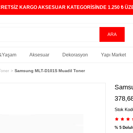
ÜCRETSİZ KARGO AKSESUAR KATEGORİSİNDE 1.250 ₺ Ü
&Yaşam
Aksesuar
Dekorasyon
Yapı Market
Toner
Samsung MLT-D101S Muadil Toner
Samsu
378,6
Stok Kod
% 5 Dolul