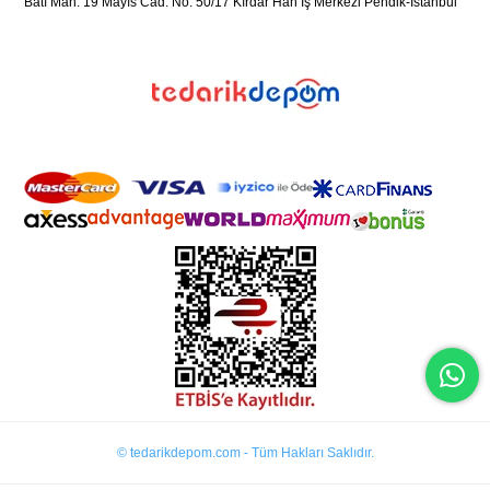
Batı Mah. 19 Mayıs Cad. No: 50/17 Kırdar Han İş Merkezi Pendik-İstanbul
© tedarikdepom.com - Tüm Hakları Saklıdır.