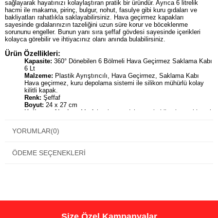
sağlayarak hayatınızı kolaylaştıran pratik bir üründür. Ayrıca 6 litrelik
hacmi ile makarna, pirinç, bulgur, nohut, fasulye gibi kuru gıdaları ve
bakliyatları rahatlıkla saklayabilirsiniz. Hava geçirmez kapakları
sayesinde gıdalarınızın tazeliğini uzun süre korur ve böceklenme
sorununu engeller. Bunun yanı sıra şeffaf gövdesi sayesinde içerikleri
kolayca görebilir ve ihtiyacınız olanı anında bulabilirsiniz.
Ürün Özellikleri:
Kapasite:
360° Dönebilen 6 Bölmeli Hava Geçirmez Saklama Kabı
6 Lt
Malzeme:
Plastik Ayrıştırıcılı, Hava Geçirmez, Saklama Kabı
Hava geçirmez, kuru depolama sistemi ile silikon mühürlü kolay
kilitli kapak.
Renk:
Şeffaf
Boyut:
24 x 27 cm
Kullanım Alanları:
Mutfakta kuru gıdaları ve bakliyatları saklamak
için
Avantajları:
YORUMLAR
(0)
Mutfakta düzen ve hijyen sağlar.
Gıdaların tazeliğini uzun süre korur.
Böceklenme sorununu engeller.
ÖDEME SEÇENEKLERI
Şeffaf gövdesi sayesinde içerikleri kolayca görebilirsiniz.
Modüler tasarımı sayesinde diğer organizerler ile birlikte
kullanabilirsiniz.
Kesinlikle kolay temizlenir.
Hem mutfak dolaplarınızda hem de raflarınızda yer
tasarrufu sağlar.
Ayrıca bulaşık makinesinde yıkayabilirsiniz.
Hatta dayanıklı ve kolay istiflenebilir, çok yer kaplamaz.
Özellikle 360 Derece Dönüş, Ergonomik Tasarım, Pratik
Size Özel Kampanyalar