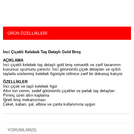
ÜRÜN ÖZELLIKLERI
İnci Çiçekli Kelebek Taş Detaylı Gold Broş
AÇIKLAMA
İnci çiçekli kelebek taş detaylı gold broş romantik ve zarif tasarımın
kusursuz uyumunu yansıtır. İnci görünümlü çiçek detayları ve ışıltılı
taşlarla süslenmiş kelebek figürüyle stilinize zarif bir dokunuş katıyor.
ÖZELLİKLER
İnci çiçek ve taşlı kelebek figür
Altın ton zemin, sedef görünümlü çiçekler ve parlak taş detayları
Pirninç üzeri altın kaplama
İğneli broş mekanızması
Ceket, kaban, şal, elbise ve çanta kullanımına uygun
YORUMLAR
(0)