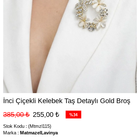
İnci Çiçekli Kelebek Taş Detaylı Gold Broş
385,00 ₺
255,00 ₺
%
34
İndirim
Stok Kodu
(Mtmzl115)
Marka
:
MatmazelLavinya