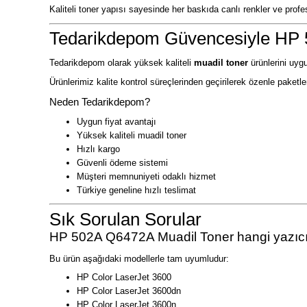
Kaliteli toner yapısı sayesinde her baskıda canlı renkler ve profes
Tedarikdepom Güvencesiyle HP 
Tedarikdepom olarak yüksek kaliteli
muadil toner
ürünlerini uygu
Ürünlerimiz kalite kontrol süreçlerinden geçirilerek özenle paketleni
Neden Tedarikdepom?
Uygun fiyat avantajı
Yüksek kaliteli muadil toner
Hızlı kargo
Güvenli ödeme sistemi
Müşteri memnuniyeti odaklı hizmet
Türkiye geneline hızlı teslimat
Sık Sorulan Sorular
HP 502A Q6472A Muadil Toner hangi yazıcıla
Bu ürün aşağıdaki modellerle tam uyumludur:
HP Color LaserJet 3600
HP Color LaserJet 3600dn
HP Color LaserJet 3600n