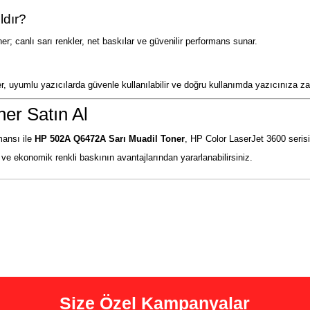
ldır?
r; canlı sarı renkler, net baskılar ve güvenilir performans sunar.
ler, uyumlu yazıcılarda güvenle kullanılabilir ve doğru kullanımda yazıcınıza z
er Satın Al
mansı ile
HP 502A Q6472A Sarı Muadil Toner
, HP Color LaserJet 3600 serisi 
ve ekonomik renkli baskının avantajlarından yararlanabilirsiniz.
Size Özel Kampanyalar