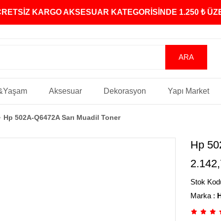
ÜCRETSİZ KARGO AKSESUAR KATEGORİSİNDE 1.250 ₺ Ü
&Yaşam
Aksesuar
Dekorasyon
Yapı Market
Hp 502A-Q6472A Sarı Muadil Toner
Hp 50
2.142,
Stok Kod
Marka
: