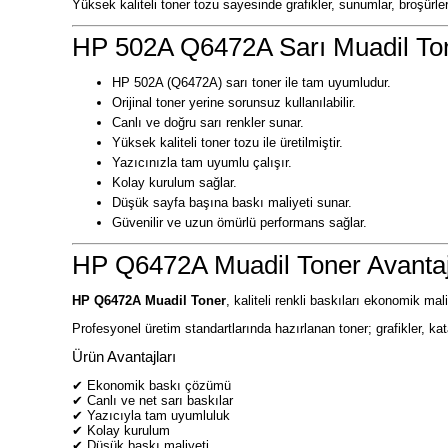
Yüksek kaliteli toner tozu sayesinde grafikler, sunumlar, broşürler
HP 502A Q6472A Sarı Muadil Tone
HP 502A (Q6472A) sarı toner ile tam uyumludur.
Orijinal toner yerine sorunsuz kullanılabilir.
Canlı ve doğru sarı renkler sunar.
Yüksek kaliteli toner tozu ile üretilmiştir.
Yazıcınızla tam uyumlu çalışır.
Kolay kurulum sağlar.
Düşük sayfa başına baskı maliyeti sunar.
Güvenilir ve uzun ömürlü performans sağlar.
HP Q6472A Muadil Toner Avantaj
HP Q6472A Muadil Toner
, kaliteli renkli baskıları ekonomik mal
Profesyonel üretim standartlarında hazırlanan toner; grafikler, ka
Ürün Avantajları
✔ Ekonomik baskı çözümü
✔ Canlı ve net sarı baskılar
✔ Yazıcıyla tam uyumluluk
✔ Kolay kurulum
✔ Düşük baskı maliyeti