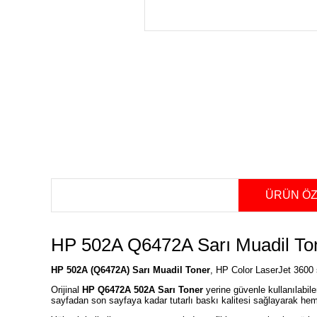
ÜRÜN ÖZ
HP 502A Q6472A Sarı Muadil Ton
HP 502A (Q6472A) Sarı Muadil Toner
, HP Color LaserJet 3600 s
Orijinal
HP Q6472A 502A Sarı Toner
yerine güvenle kullanılabile
sayfadan son sayfaya kadar tutarlı baskı kalitesi sağlayarak hem