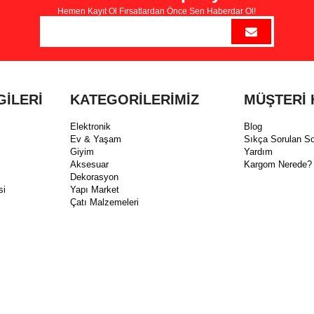
Hemen Kayıt Ol Fırsatlardan Önce Sen Haberdar Ol!
GİLERİ
KATEGORİLERİMİZ
MÜŞTERİ 
Elektronik
Blog
Ev & Yaşam
Sıkça Sorulan So
Giyim
Yardım
Aksesuar
Kargom Nerede?
Dekorasyon
si
Yapı Market
Çatı Malzemeleri