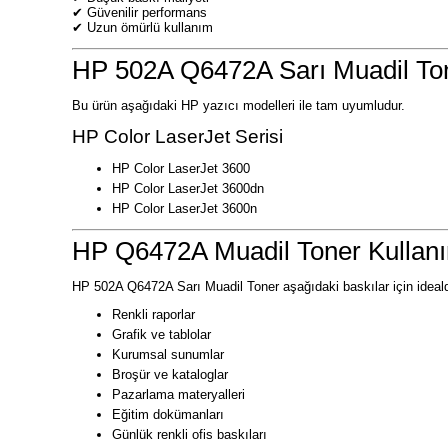
✔ Güvenilir performans
✔ Uzun ömürlü kullanım
HP 502A Q6472A Sarı Muadil Ton
Bu ürün aşağıdaki HP yazıcı modelleri ile tam uyumludur.
HP Color LaserJet Serisi
HP Color LaserJet 3600
HP Color LaserJet 3600dn
HP Color LaserJet 3600n
HP Q6472A Muadil Toner Kullanı
HP 502A Q6472A Sarı Muadil Toner aşağıdaki baskılar için ideald
Renkli raporlar
Grafik ve tablolar
Kurumsal sunumlar
Broşür ve kataloglar
Pazarlama materyalleri
Eğitim dokümanları
Günlük renkli ofis baskıları