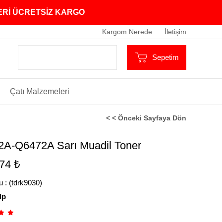
ZERİ ÜCRETSİZ KARGO
Kargom Nerede
İletişim
Sepetim
Çatı Malzemeleri
< < Önceki Sayfaya Dön
2A-Q6472A Sarı Muadil Toner
74 ₺
u
(tdrk9030)
Hp