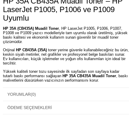
HP 35A CB435A Muadil Toner – HP
LaserJet P1005, P1006 ve P1009
Uyumlu
HP 35A (CB435A) Muadil Toner
, HP LaserJet P1005, P1006, P1007,
P1008 ve P1009 yazıcı modelleriyle tam uyumlu olarak üretilmiş, yüksek
baskı kalitesi ve ekonomik kullanım sunan güvenilir bir muadil toner
çözümüdür.
Orijinal
HP CB435A (35A)
toner yerine güvenle kullanabileceğiniz bu ürün,
keskin siyah metinler, net grafikler ve profesyonel belge baskıları sunar.
Ev kullanıcıları, küçük işletmeler ve yoğun ofis kullanımları için ideal bir
tercihtir.
Yüksek kaliteli toner tozu sayesinde ilk sayfadan son sayfaya kadar
tutarlı baskı performansı sağlayan
HP 35A CB435A Muadil Toner
, baskı
maliyetlerini düşürürken yazıcınızın performansını korur.
HP 35A CB435A Muadil Toner
YORUMLAR
(0)
Özellikleri
ÖDEME SEÇENEKLERI
HP 35A (CB435A) toner ile tam uyumludur.
Keskin ve net siyah baskılar sunar.
Yüksek kaliteli toner tozu ile üretilmiştir.
Profesyonel belge ve evrak baskıları için idealdir.
Yazıcınızla tam uyumlu ve sorunsuz çalışır.
Kolay kurulum ve güvenilir kullanım sağlar.