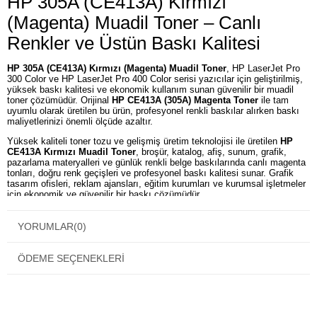
HP 305A (CE413A) Kırmızı
(Magenta) Muadil Toner – Canlı
Renkler ve Üstün Baskı Kalitesi
HP 305A (CE413A) Kırmızı (Magenta) Muadil Toner
, HP LaserJet Pro
300 Color ve HP LaserJet Pro 400 Color serisi yazıcılar için geliştirilmiş,
yüksek baskı kalitesi ve ekonomik kullanım sunan güvenilir bir muadil
toner çözümüdür. Orijinal
HP CE413A (305A) Magenta Toner
ile tam
uyumlu olarak üretilen bu ürün, profesyonel renkli baskılar alırken baskı
maliyetlerinizi önemli ölçüde azaltır.
Yüksek kaliteli toner tozu ve gelişmiş üretim teknolojisi ile üretilen
HP
CE413A Kırmızı Muadil Toner
, broşür, katalog, afiş, sunum, grafik,
pazarlama materyalleri ve günlük renkli belge baskılarında canlı magenta
tonları, doğru renk geçişleri ve profesyonel baskı kalitesi sunar. Grafik
tasarım ofisleri, reklam ajansları, eğitim kurumları ve kurumsal işletmeler
için ekonomik ve güvenilir bir baskı çözümüdür.
HP 305A (CE413A) Kırmızı Muadil Toner
YORUMLAR
(0)
Özellikleri
HP 305A (CE413A) toner ile tam uyumludur.
Canlı ve doygun kırmızı (Magenta) renkler sunar.
ÖDEME SEÇENEKLERI
Net metinler ve keskin grafik baskıları sağlar.
Profesyonel renk doğruluğu ile kaliteli çıktılar üretir.
Düşük baskı maliyeti ile ekonomik kullanım sunar.
Kaliteli toner tozu sayesinde ilk sayfadan son sayfaya kadar tutarlı
baskı performansı sağlar.