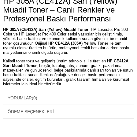
HP 305A (CE412A) Sarı (Yellow)
Muadil Toner – Canlı Renkler ve
Profesyonel Baskı Performansı
HP 305A (CE412A) Sarı (Yellow) Muadil Toner
, HP LaserJet Pro 300
Color ve HP LaserJet Pro 400 Color serisi yazıcılar için geliştirilmiş,
yüksek baskı kalitesi ve ekonomik kullanım sunan güvenilir bir muadil
toner çözümüdür. Orijinal
HP CE412A (305A) Yellow Toner
ile tam
uyumlu olarak üretilen bu ürün, profesyonel renkli baskılar alırken baskı
maliyetlerinizi önemli ölçüde düşürür.
Kaliteli toner tozu ve gelişmiş üretim teknolojisi ile üretilen
HP CE412A
Sarı Muadil Toner
, broşür, katalog, afiş, sunum, grafik, pazarlama
materyalleri ve günlük renkli belge baskılarında canlı sarı tonları ve üstün
baskı kalitesi sunar. Renk doğruluğu ve dengeli baskı performansı
sayesinde ofisler, eğitim kurumları, grafik tasarım firmaları ve kurumsal
işletmeler için ideal bir çözümdür.
HP 305A (CE412A) Sarı Muadil Toner Özellikleri
YORUMLAR
(0)
HP 305A (CE412A) toner ile tam uyumludur.
Canlı ve parlak sarı (Yellow) renkler sunar.
Net metinler ve keskin grafik baskıları sağlar.
ÖDEME SEÇENEKLERI
Profesyonel renk doğruluğu ile kaliteli çıktılar üretir.
Düşük baskı maliyetiyle ekonomik kullanım sağlar.
Kaliteli toner tozu sayesinde ilk sayfadan son sayfaya kadar tutarlı
baskı performansı sunar.
Kolay kurulum ve sorunsuz kullanım sağlar.
Ev, ofis ve kurumsal kullanıma uygundur.