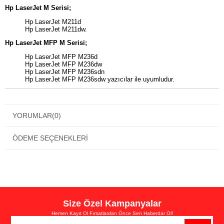
Hp LaserJet M Serisi;
Hp LaserJet M211d
Hp LaserJet M211dw.
Hp LaserJet MFP M Serisi;
Hp LaserJet MFP M236d
Hp LaserJet MFP M236dw
Hp LaserJet MFP M236sdn
Hp LaserJet MFP M236sdw yazıcılar ile uyumludur.
YORUMLAR
(0)
ÖDEME SEÇENEKLERI
Size Özel Kampanyalar
Hemen Kayıt Ol Fırsatlardan Önce Sen Haberdar Ol!