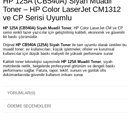
HP 125A (CB540A) Siyah Muadil
Toner – HP Color LaserJet CM1312
ve CP Serisi Uyumlu
HP 125A (CB540A) Siyah Muadil Toner
, HP Color LaserJet CM ve CP
serisi renkli lazer yazıcılar için geliştirilmiş kaliteli, ekonomik ve güvenilir
bir baskı çözümüdür.
Orijinal
HP CB540A (125A) Siyah Toner
ile tam uyumlu olarak üretilen bu
muadil toner; ev kullanıcıları, küçük işletmeler, ofisler ve kurumsal
kullanıcılar için düşük baskı maliyeti ile yüksek performans sunar.
Kaliteli toner teknolojisi sayesinde
HP 125A Muadil Toner
, siyah
metinlerde netlik, belgelerde profesyonel görünüm ve dengeli baskı
performansı sağlar. Fatura, rapor, teklif, sunum ve günlük ofis
dokümanlarında güvenilir kullanım imkanı sunar.
HP 125A (CB540A) Siyah Muadil Toner Özellikleri
HP 125A (CB540A) siyah toner ile tam uyumludur.
YORUMLAR
(0)
Yaklaşık
2.200 sayfa
baskı kapasitesi sunar.*
Keskin ve koyu siyah baskılar sağlar.
Renkli lazer yazıcılarda siyah baskı ihtiyaçları için idealdir.
ÖDEME SEÇENEKLERI
Baskı maliyetlerini azaltır.
Kolay kurulum ve sorunsuz kullanım sağlar.
Ev, ofis ve işletme kullanımlarına uygundur.
HP yazıcılarla yüksek uyumluluk gösterir.
*Baskı kapasitesi ISO/IEC 19798 standardına göre %5 sayfa doluluk