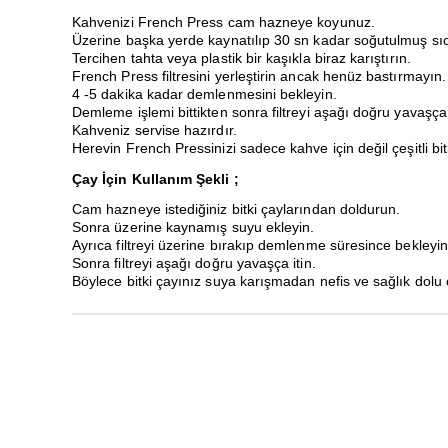
Kahvenizi French Press cam hazneye koyunuz.
Üzerine başka yerde kaynatılıp 30 sn kadar soğutulmuş sıc
Tercihen tahta veya plastik bir kaşıkla biraz karıştırın.
French Press filtresini yerleştirin ancak henüz bastırmayın.
4 -5 dakika kadar demlenmesini bekleyin.
Demleme işlemi bittikten sonra filtreyi aşağı doğru yavaşça 
Kahveniz servise hazırdır.
Herevin French Pressinizi sadece kahve için değil çeşitli bitk
Çay İçin Kullanım Şekli ;
Cam hazneye istediğiniz bitki çaylarından doldurun.
Sonra üzerine kaynamış suyu ekleyin.
Ayrıca filtreyi üzerine bırakıp demlenme süresince bekleyin
Sonra filtreyi aşağı doğru yavaşça itin.
Böylece bitki çayınız suya karışmadan nefis ve sağlık dolu 