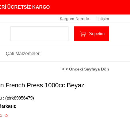
ZERİ ÜCRETSİZ KARGO
Kargom Nerede
İletişim
Sepetim
Çatı Malzemeleri
< < Önceki Sayfaya Dön
in French Press 1000cc Beyaz
u
(tdrk89956479)
arkasız