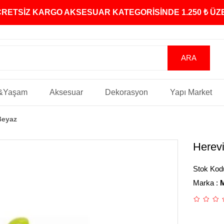
ÜCRETSİZ KARGO AKSESUAR KATEGORİSİNDE 1.250 ₺ Ü
&Yaşam
Aksesuar
Dekorasyon
Yapı Market
Beyaz
Herev
Stok Kod
Marka
:
M