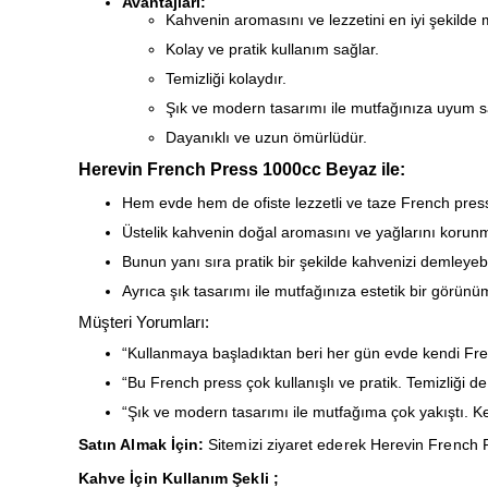
Avantajları:
Kahvenin aromasını ve lezzetini en iyi şekilde
Kolay ve pratik kullanım sağlar.
Temizliği kolaydır.
Şık ve modern tasarımı ile mutfağınıza uyum s
Dayanıklı ve uzun ömürlüdür.
Herevin French Press 1000cc Beyaz ile:
Hem evde hem de ofiste lezzetli ve taze French press 
Üstelik kahvenin doğal aromasını ve yağlarını korunmu
Bunun yanı sıra pratik bir şekilde kahvenizi demleyebili
Ayrıca şık tasarımı ile mutfağınıza estetik bir görünüm
Müşteri Yorumları:
“Kullanmaya başladıktan beri her gün evde kendi Frenc
“Bu French press çok kullanışlı ve pratik. Temizliği de
“Şık ve modern tasarımı ile mutfağıma çok yakıştı. Ke
Satın Almak İçin:
Sitemizi ziyaret ederek Herevin French P
Kahve İçin Kullanım Şekli ;