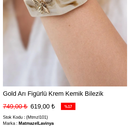
Gold Arı Figürlü Krem Kemik Bilezik
749,00 ₺
619,00 ₺
%
17
İndirim
Stok Kodu
(Mtmzl101)
Marka
:
MatmazelLavinya