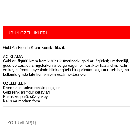
ÜRÜN ÖZELLIKLERI
Gold Arı Figürlü Krem Kemik Bilezik
AÇIKLAMA
Gold arı figürlü krem kemik bilezik üzerindeki gold arı figürleri; üretkenliği,
gücü ve zarafeti simgelerken bileziğe özgün bir karakter kazandırır. Kalın
ve köşeli formu sayesinde bilekte güçlü bir görünüm oluşturur; tek başına
kullanıldığında bile kombinlerin odak noktası olur.
ÖZELLİKLER
Krem üzeri kahve renkte geçişler
Gold renk arı figür detayları
Parlak ve pürüzsüz yüzey
Kalın ve modern form
YORUMLAR
(1)