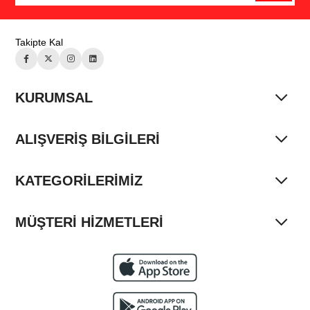
Muadil Mürekkep,
Epson EcoTank L550 Muadil Mürekkep, Epson EcoTank L555 Muadil
Mürekkep, Epson EcoTank L565 Muadil Mürekkep
Takipte Kal
yazıcılar ile uyumludur.
% 5 Doluluk Oranına Göre Baskı Adedi 4 500 Sayfadır.
KURUMSAL
ALIŞVERİŞ BİLGİLERİ
KATEGORİLERİMİZ
MÜŞTERİ HİZMETLERİ