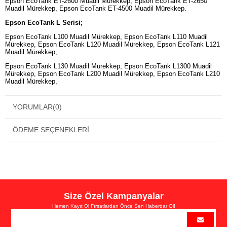
Epson EcoTank ET-2600 Muadil Mürekkep, Epson EcoTank ET-2650
Muadil Mürekkep, Epson EcoTank ET-4500 Muadil Mürekkep.
Epson EcoTank L Serisi;
Epson EcoTank L100 Muadil Mürekkep, Epson EcoTank L110 Muadil
Mürekkep, Epson EcoTank L120 Muadil Mürekkep, Epson EcoTank L121
Muadil Mürekkep,
Epson EcoTank L130 Muadil Mürekkep, Epson EcoTank L1300 Muadil
Mürekkep, Epson EcoTank L200 Muadil Mürekkep, Epson EcoTank L210
Muadil Mürekkep,
Epson EcoTank L220 Muadil Mürekkep, Epson EcoTank L300 Muadil
Mürekkep, Epson EcoTank L3050 Muadil Mürekkep, Epson EcoTank
YORUMLAR
(0)
L3060 Muadil Mürekkep,
Epson EcoTank L3070 Muadil Mürekkep, Epson EcoTank L310 Muadil
ÖDEME SEÇENEKLERI
Mürekkep, Epson EcoTank L320 Muadil Mürekkep, Epson EcoTank L350
Muadil Mürekkep,
Epson EcoTank L355 Muadil Mürekkep, Epson EcoTank L360 Muadil
Mürekkep, Epson EcoTank L361 Muadil Mürekkep, Epson EcoTank L365
Muadil Mürekkep,
Epson EcoTank L380 Muadil Mürekkep, Epson EcoTank L382 Muadil
Mürekkep, Epson EcoTank L385 Muadil Mürekkep, Epson EcoTank L386
Size Özel Kampanyalar
Muadil Mürekkep,
Hemen Kayıt Ol Fırsatlardan Önce Sen Haberdar Ol!
Epson EcoTank L455 Muadil Mürekkep, Epson EcoTank L480 Muadil
Mürekkep, Epson EcoTank L485 Muadil Mürekkep, Epson EcoTank L486