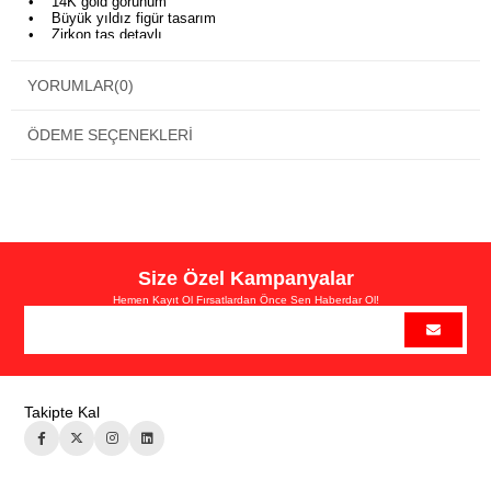
• 14K gold görünüm
• Büyük yıldız figür tasarım
• Zirkon taş detaylı
• Paslanmaz çelik materyal
• Kararma karşıtı dayanıklı yapı
• Günlük ve özel gün kullanımı
YORUMLAR
(0)
• Hediye için ideal
ÖDEME SEÇENEKLERI
Size Özel Kampanyalar
Hemen Kayıt Ol Fırsatlardan Önce Sen Haberdar Ol!
Takipte Kal