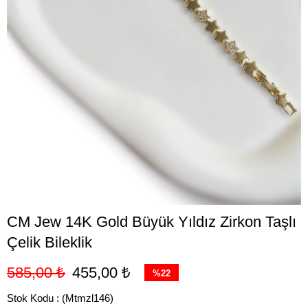
CM Jew 14K Gold Büyük Yıldız Zirkon Taşlı
Çelik Bileklik
585,00 ₺
455,00 ₺
%
22
İndirim
Stok Kodu
(Mtmzl146)