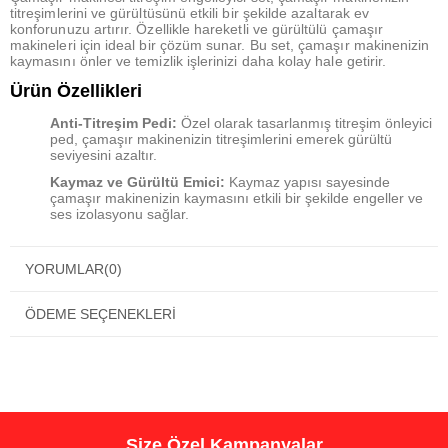
titreşimlerini ve gürültüsünü etkili bir şekilde azaltarak ev
konforunuzu artırır. Özellikle hareketli ve gürültülü çamaşır
makineleri için ideal bir çözüm sunar. Bu set, çamaşır makinenizin
kaymasını önler ve temizlik işlerinizi daha kolay hale getirir.
Ürün Özellikleri
Anti-Titreşim Pedi:
Özel olarak tasarlanmış titreşim önleyici
ped, çamaşır makinenizin titreşimlerini emerek gürültü
seviyesini azaltır.
Kaymaz ve Gürültü Emici:
Kaymaz yapısı sayesinde
çamaşır makinenizin kaymasını etkili bir şekilde engeller ve
ses izolasyonu sağlar.
Yükseltici Fonksiyon:
Çamaşır makinenizi 4 cm
yükselterek altının kolayca temizlenmesine yardımcı olur.
YORUMLAR
(0)
Çok Amaçlı Kullanım:
Çamaşır makineleri, masa ve
sandalyeler, kanepe, yatak, çay masası gibi farklı yüzeylerde
ÖDEME SEÇENEKLERI
kullanabilirsiniz.
Bakım Maliyetlerini Azaltır:
Hem çamaşır makineleri ve
zeminlerin bakım maliyetlerini azaltır hem de uzun ömürlü
kullanım sağlar.
Avantajları
Gürültü Azaltma:
Çamaşır makinesi çalışırken meydana
Size Özel Kampanyalar