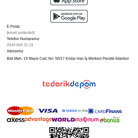
eşyalarınıza zarar verebilirsiniz. Titreşim engelleyici set, bu
olumsuz etkileri minimuma indirir, dolayısıyla diğer ev
eşyalarınızı da korur.
Ürün Ebatları
E Posta
Yükseklik:
4 cm
[email protected]
Telefon Numaramız
Alt Çapı:
10 cm
0549 606 31 19
Paket İçeriği
Adresimiz
1 adet Çamaşır Makinesi Titreşim Engelleyici Set
Batı Mah. 19 Mayıs Cad. No: 50/17 Kırdar Han İş Merkezi Pendik-İstanbul