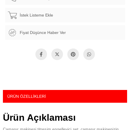
İstek Listeme Ekle
Fiyat Düşünce Haber Ver
ÜRÜN ÖZELLIKLERI
Ürün Açıklaması
Çamaşır makinesi titreşim engelleyici set, çamaşır makinenizin