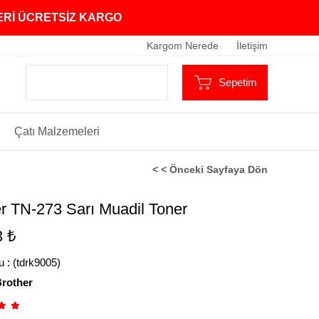
ZERİ ÜCRETSİZ KARGO
Kargom Nerede
İletişim
Sepetim
Çatı Malzemeleri
< < Önceki Sayfaya Dön
r TN-273 Sarı Muadil Toner
3 ₺
u
(tdrk9005)
rother