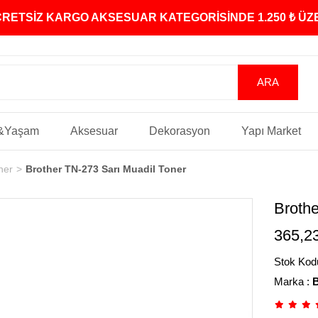
ÜCRETSİZ KARGO AKSESUAR KATEGORİSİNDE 1.250 ₺ Ü
&Yaşam
Aksesuar
Dekorasyon
Yapı Market
ner
Brother TN-273 Sarı Muadil Toner
Brothe
365,2
Stok Kod
Marka
:
B