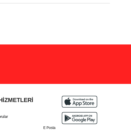
HİZMETLERİ
rular
E Posta