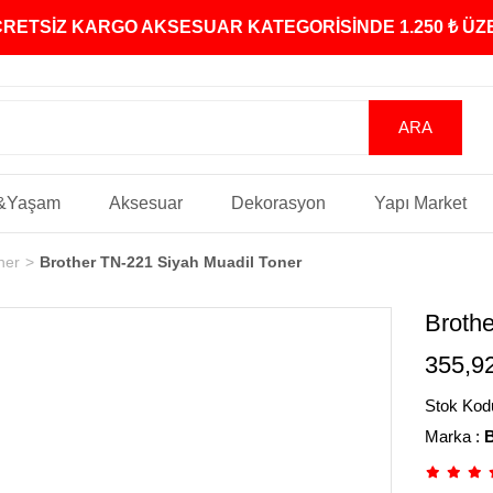
ÜCRETSİZ KARGO AKSESUAR KATEGORİSİNDE 1.250 ₺ Ü
&Yaşam
Aksesuar
Dekorasyon
Yapı Market
ner
Brother TN-221 Siyah Muadil Toner
Brothe
355,9
Stok Kod
Marka
:
B