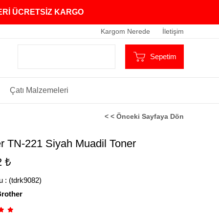
ZERİ ÜCRETSİZ KARGO
Kargom Nerede
İletişim
Sepetim
Çatı Malzemeleri
< < Önceki Sayfaya Dön
r TN-221 Siyah Muadil Toner
2 ₺
u
(tdrk9082)
rother