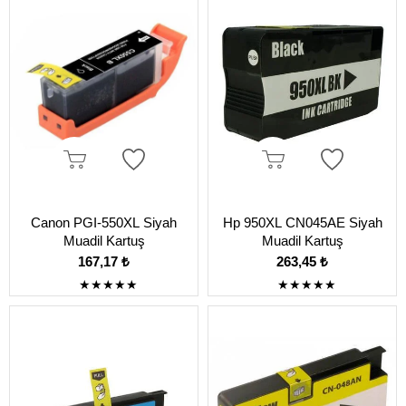
Canon PGI-550XL Siyah
Hp 950XL CN045AE Siyah
Muadil Kartuş
Muadil Kartuş
167,17 ₺
263,45 ₺
★
★
★
★
★
★
★
★
★
★