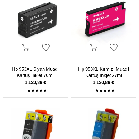
Hp 953XL Siyah Muadil
Hp 953XL Kırmızı Muadil
Kartuş İnkjet 76ml.
Kartuş İnkjet 27ml
1.120,86 ₺
1.120,86 ₺
★
★
★
★
★
★
★
★
★
★