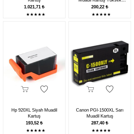
Kapasiteli
1.021,71 ₺
200,22 ₺
★
★
★
★
★
★
★
★
★
★
Hp 920XL Siyah Muadil
Canon PGI-1500XL Sarı
Kartuş
Muadil Kartuş
193,52 ₺
287,40 ₺
★
★
★
★
★
★
★
★
★
★