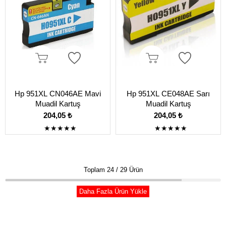
Hp 951XL CN046AE Mavi
Hp 951XL CE048AE Sarı
Muadil Kartuş
Muadil Kartuş
204,05 ₺
204,05 ₺
★
★
★
★
★
★
★
★
★
★
Toplam
24
/
29
Ürün
Daha Fazla Ürün Yükle