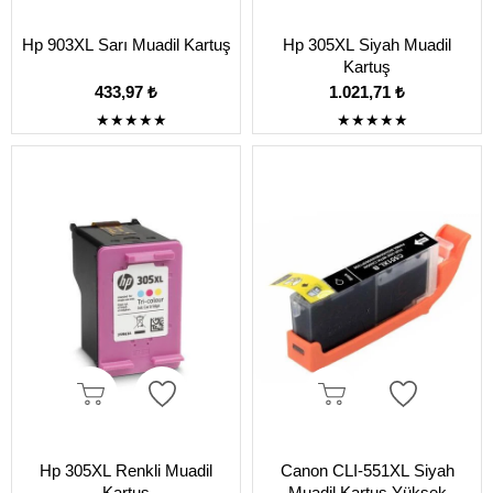
Hp 903XL Sarı Muadil Kartuş
Hp 305XL Siyah Muadil
Kartuş
433,97 ₺
1.021,71 ₺
★
★
★
★
★
★
★
★
★
★
Hp 305XL Renkli Muadil
Canon CLI-551XL Siyah
Kartuş
Muadil Kartuş Yüksek