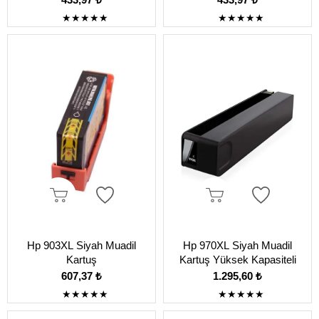
★
★
★
★
★
★
★
★
★
★
Hp 903XL Siyah Muadil
Hp 970XL Siyah Muadil
Kartuş
Kartuş Yüksek Kapasiteli
607,37 ₺
1.295,60 ₺
★
★
★
★
★
★
★
★
★
★