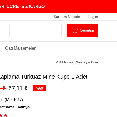
ZERİ ÜCRETSİZ KARGO
Kargom Nerede
İletişim
Sepetim
Çatı Malzemeleri
< < Önceki Sayfaya Dön
 Kaplama Turkuaz Mine Küpe 1 Adet
1 ₺
57,11 ₺
%
69
İndirim
u
(Mtzl1017)
MatmazelLavinya