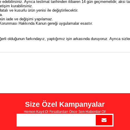
 edebilirsiniz. Ayrıca teslimat tarihinden itibaren 14 gün geçmemelidir, aksi t
tişim kurabilirsiniz.
Hatalı ve kusurlu ürün yenisi ile değiştirilecektir.
a.
ünün iade ve değişimi yapılamaz.
in Korunması Hakkında Kanun gereği uygulamalar esastır.
eğerli olduğunun farkındayız, yaptığımız işin arkasında duruyoruz. Ayrıca sizl
Size Özel Kampanyalar
Hemen Kayıt Ol Fırsatlardan Önce Sen Haberdar Ol!