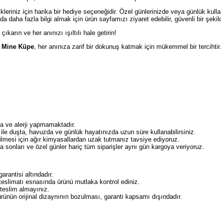
leriniz için harika bir hediye seçeneğidir. Özel günlerinizde veya günlük kull
daha fazla bilgi almak için ürün sayfamızı ziyaret edebilir, güvenli bir şekilde 
e çıkarın ve her anınızı ışıltılı hale getirin!
z Mine Küpe
, her anınıza zarif bir dokunuş katmak için mükemmel bir tercihtir
rma ve alerji yapmamaktadır.
ı ile duşta, havuzda ve günlük hayatınızda uzun süre kullanabilirsiniz.
ilmesi için ağır kimyasallardan uzak tutmanız tavsiye ediyoruz.
a sonları ve özel günler hariç tüm siparişler aynı gün kargoya veriyoruz.
garantisi altındadır.
 teslimatı esnasında ürünü mutlaka kontrol ediniz.
 teslim almayınız.
rünün orijinal dizaynının bozulması, garanti kapsamı dışındadır.