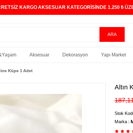
ÜCRETSİZ KARGO AKSESUAR KATEGORİSİNDE 1.250 ₺ Ü
&Yaşam
Aksesuar
Dekorasyon
Yapı Market
Mine Küpe 1 Adet
Altın
187,1
Stok Kod
Marka
: