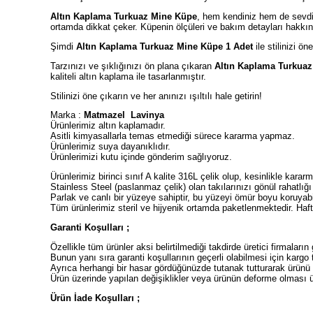
Altın Kaplama Turkuaz Mine Küpe
, hem kendiniz hem de sevdik
ortamda dikkat çeker. Küpenin ölçüleri ve bakım detayları hakkında 
Şimdi
Altın Kaplama Turkuaz Mine Küpe 1 Adet
ile stilinizi ön
Tarzınızı ve şıklığınızı ön plana çıkaran
Altın Kaplama Turkua
kaliteli altın kaplama ile tasarlanmıştır.
Stilinizi öne çıkarın ve her anınızı ışıltılı hale getirin!
Marka :
Matmazel Lavinya
Ürünlerimiz altın kaplamadır.
Asitli kimyasallarla temas etmediği sürece kararma yapmaz.
Ürünlerimiz suya dayanıklıdır.
Ürünlerimizi kutu içinde gönderim sağlıyoruz.
Ürünlerimiz birinci sınıf A kalite 316L çelik olup, kesinlikle kara
Stainless Steel (paslanmaz çelik) olan takılarınızı gönül rahatlığ
Parlak ve canlı bir yüzeye sahiptir, bu yüzeyi ömür boyu koruyab
Tüm ürünlerimiz steril ve hijyenik ortamda paketlenmektedir. Haft
Garanti Koşulları ;
Özellikle tüm ürünler aksi belirtilmediği takdirde üretici firmaların 
Bunun yanı sıra garanti koşullarının geçerli olabilmesi için kargo
Ayrıca herhangi bir hasar gördüğünüzde tutanak tutturarak ürünü
Ürün üzerinde yapılan değişiklikler veya ürünün deforme olması ü
Ürün İade Koşulları ;