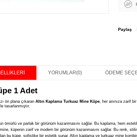
Paylaş
ELLIKLERI
YORUMLAR
(0)
ÖDEME SEÇ
üpe 1 Adet
nızı ön plana çıkaran
Altın Kaplama Turkuaz Mine Küpe
, her anınıza zarif b
le tasarlanmıştır.
zun ömürlü ve parlak bir görünüm kazanmasını sağlar. Bu kaplama, hem estet
 mine, küpenin zarif ve modern bir görünüm kazanmasını sağlar. Bu renk, stilin
an bu küpe, sofistike bir estetik sunar. Altın kaplama ve turkuaz mine kombin