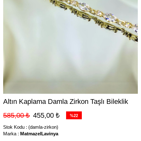
Altın Kaplama Damla Zirkon Taşlı Bileklik
585,00 ₺
455,00 ₺
%
22
İndirim
Stok Kodu
(damla-zirkon)
Marka
:
MatmazelLavinya